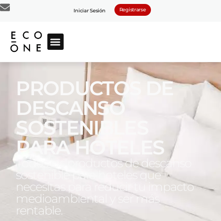
Registrarse
Iniciar Sesión
PRODUCTOS DE
DESCANSO
SOSTENIBLES
PARA HOTELES
Todos los productos de descanso
sostenible para hoteles que
necesitas para reducir tu impacto
medioambiental y ser más
rentable.