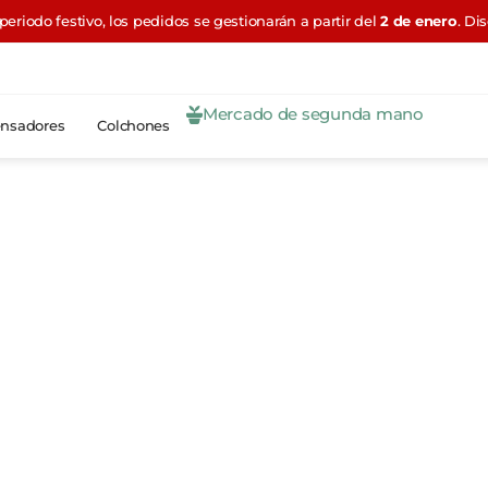
periodo festivo, los pedidos se gestionarán a partir del
2 de enero
. Di
Mercado de segunda mano
nsadores
Colchones