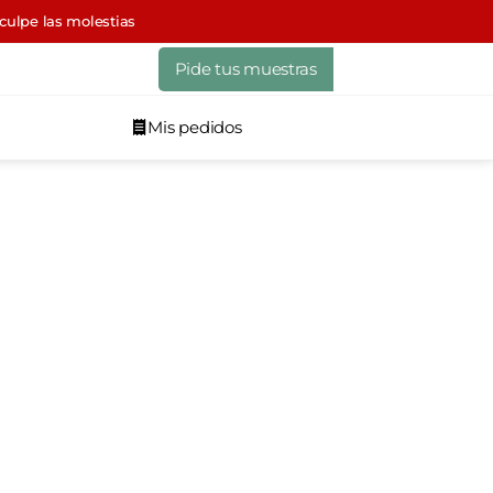
sculpe las molestias
Pide tus muestras
Mis pedidos