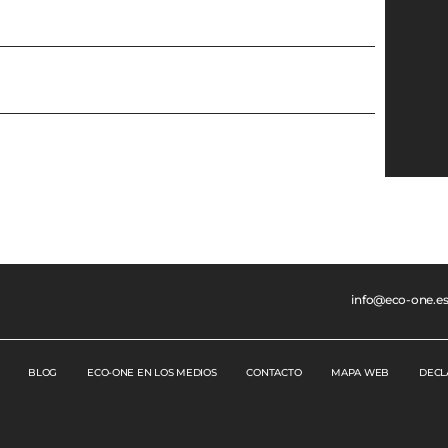
info@eco-one.e
BLOG
ECO-ONE EN LOS MEDIOS
CONTACTO
MAPA WEB
DECL