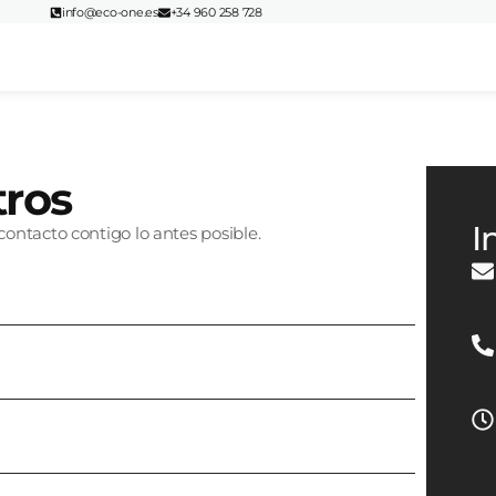
info@eco-one.es
+34 960 258 728
tros
I
ontacto contigo lo antes posible.