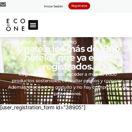
Registrarse
Iniciar Sesión
EXCLUSIVO SECTOR HOTELERO
Únete a los más de 1800
hoteles que ya están
registrados.
Registrándote podrás acceder a más de 2000
productos sostenibles, consultar precios y comprar.
Además, el acceso es gratuito y no hay compromiso de
proveedores.
[user_registration_form id="38905"]