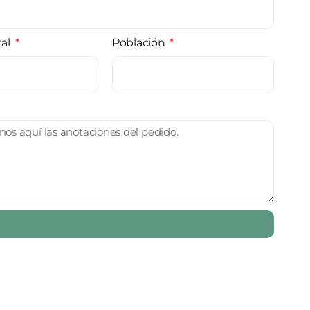
tal
Población