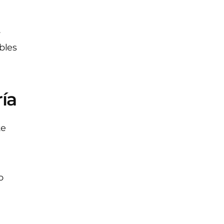
r
bles
ía
te
o