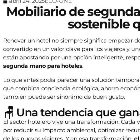
abril 24, 2025
ECO-ONE
Mobiliario de segunda
sostenible 
Renovar un hotel no siempre significa empezar de
convertido en un valor clave para los viajeros y u
están apostando por una opción inteligente, res
segunda mano para hoteles
.
Lo que antes podía parecer una solución tempora
que combina conciencia ecológica, ahorro económi
también puede ser sinónimo de buen gusto.
🪑 Una tendencia que gan
El sector hotelero vive una transformación. Cada
por reducir su impacto ambiental, optimizar recur
de los nuevos viajeros. Y en esa transformación,
el