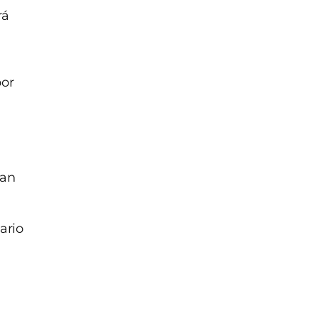
rá
por
a
nan
ario