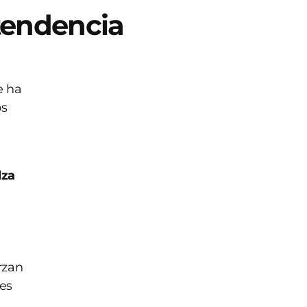
 tendencia
e ha
os
lza
rzan
res