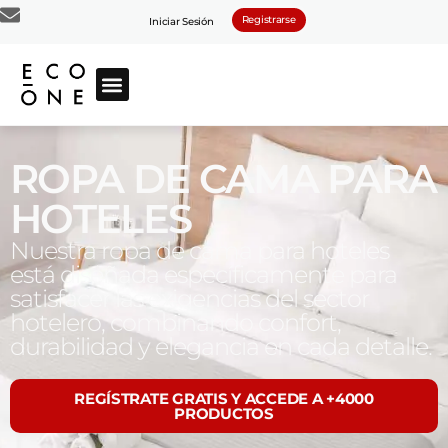
Registrarse
Iniciar Sesión
ROPA DE CAMA PARA
HOTELES
Nuestra ropa de cama para hoteles
está diseñada específicamente para
satisfacer las exigencias del sector
hotelero, combinando confort,
durabilidad y elegancia en cada detalle.
REGÍSTRATE GRATIS Y ACCEDE A +4000
PRODUCTOS