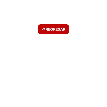
REGRESAR
info@eco-one.es
© 2020 All rights Reserved.