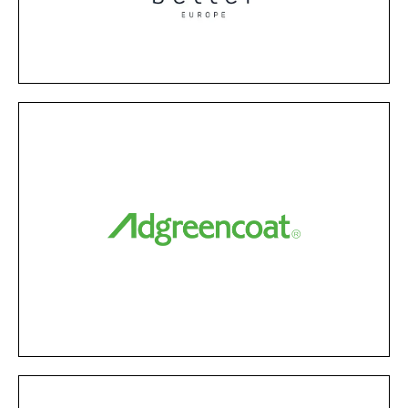
Con las duchas b-Save, no solo se tiene un gran
Better Europe
MÁS INFORMACIÓN
emisiones de Co2 en hoteles.
ahorrar costes energéticos y reduce las
revestimiento en pintura que ayuda a
Adgreencoat es un sistema de
Adgreencoat