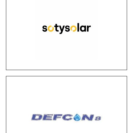
MÁS INFORMACIÓN
en el pasado.
luz y a un mercado energético anclado
sostenible a las continuas subidas de la
SotySolar nace como una solución
Soty Solar
MÁS INFORMACIÓN
innovadoras para la eficiencia energética e hídrica.
en Barcelona especializada en soluciones
DEFCON8 es una empresa tecnológica con sede