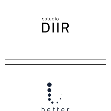
MÁS INFORMACIÓN
sostenibles de manera rentable.
hoteles, incorporando numerosas actividades
especializada en construcción sostenible para
medioambientales. Contamos con una rama
cuestiones sociales, culturales y
Estudio de arquitectura que pone especial foco en
ESTUDIO DIIR
MÁS INFORMACIÓN
las emisiones de carbono y ahorrando agua.
sostenible para el medioambiente reduciendo
también se convierte la propiedad en más
ahorro en agua, energía y económico, sino que