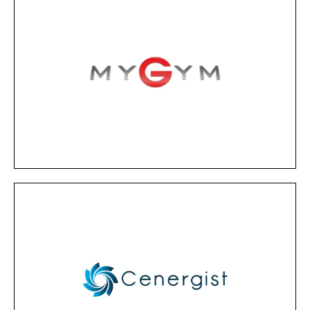
MÁS INFORMACIÓN
condiciones del mercado.
nuestros clientes para lograr las mejores
especificaciones, trabajamos de la mano de
estudio previo de las necesidades y
deportivos desde hace 30 años a partir del
Especialistas en la creación de espacios
MyGym
MÁS INFORMACIÓN
duchas y grifos del lavabo.
experiencia de los usuarios del hotel al usar las
energética y uso del agua. Además, mejoran la
que permiten obtener una mejor eficiencia