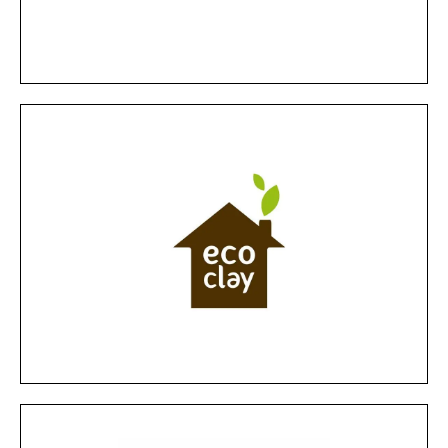
Desde Telefónica Empresas queremos
Telefónica
MÁS INFORMACIÓN
de Teruel.
sin aditivos obtenidas de un yacimiento
que utiliza como base arcillas naturales
Novedoso revestimiento para paredes,
Ecoclay